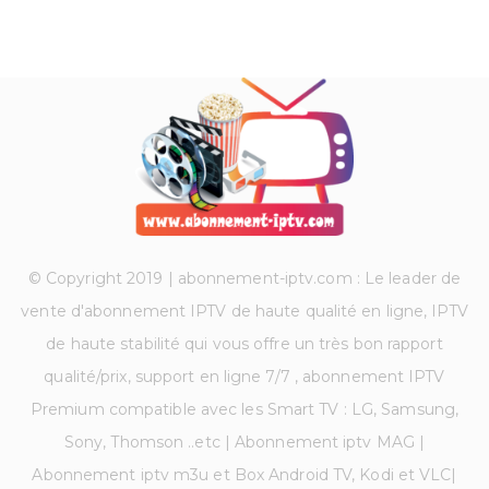
© Copyright 2019 | abonnement-iptv.com : Le leader de
vente d'abonnement IPTV de haute qualité en ligne, IPTV
de haute stabilité qui vous offre un très bon rapport
qualité/prix, support en ligne 7/7 , abonnement IPTV
Premium compatible avec les Smart TV : LG, Samsung,
Sony, Thomson ..etc | Abonnement iptv MAG |
Abonnement iptv m3u et Box Android TV, Kodi et VLC|