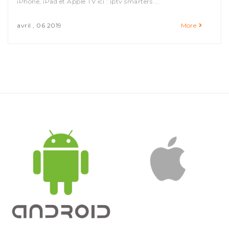
iPhone, iPad et Apple TV ici : iptv smarters ...
avril , 06 2019
More